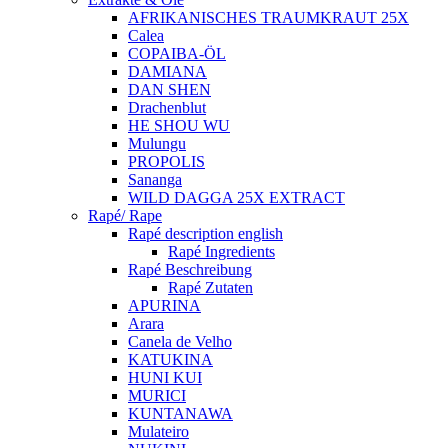
AFRIKANISCHES TRAUMKRAUT 25X
Calea
COPAIBA-ÖL
DAMIANA
DAN SHEN
Drachenblut
HE SHOU WU
Mulungu
PROPOLIS
Sananga
WILD DAGGA 25X EXTRACT
Rapé/ Rape
Rapé description english
Rapé Ingredients
Rapé Beschreibung
Rapé Zutaten
APURINA
Arara
Canela de Velho
KATUKINA
HUNI KUI
MURICI
KUNTANAWA
Mulateiro