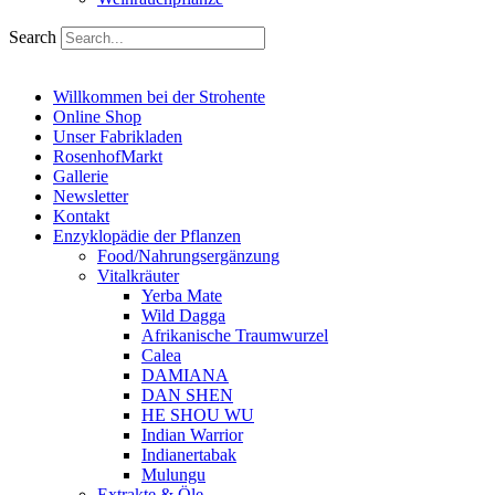
Search
Willkommen bei der Strohente
Online Shop
Unser Fabrikladen
RosenhofMarkt
Gallerie
Newsletter
Kontakt
Enzyklopädie der Pflanzen
Food/Nahrungsergänzung
Vitalkräuter
Yerba Mate
Wild Dagga
Afrikanische Traumwurzel
Calea
DAMIANA
DAN SHEN
HE SHOU WU
Indian Warrior
Indianertabak
Mulungu
Extrakte & Öle