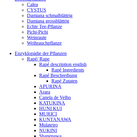
Calea
CYSTUS
Damiana schmalblättrig
Damiana grossblättrig
Echte Tee-Pflanze
Pichi-Pichi
Weinraute
Weihrauchpflanze
Enzyklopädie der Pflanzen
Rapé/ Rape
Rapé description english
Rapé Ingredients
Rapé Beschreibung
Rapé Zutaten
APURINA
Arara
Canela de Velho
KATUKINA
HUNI KUI
MURICI
KUNTANAWA
Mulateiro
NUKINI
Shanenawa