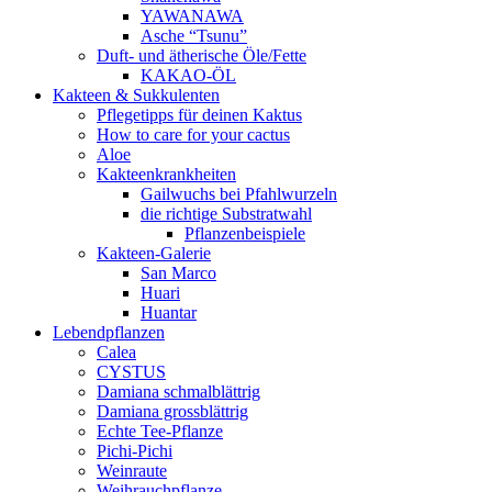
YAWANAWA
Asche “Tsunu”
Duft- und ätherische Öle/Fette
KAKAO-ÖL
Kakteen & Sukkulenten
Pflegetipps für deinen Kaktus
How to care for your cactus
Aloe
Kakteenkrankheiten
Gailwuchs bei Pfahlwurzeln
die richtige Substratwahl
Pflanzenbeispiele
Kakteen-Galerie
San Marco
Huari
Huantar
Lebendpflanzen
Calea
CYSTUS
Damiana schmalblättrig
Damiana grossblättrig
Echte Tee-Pflanze
Pichi-Pichi
Weinraute
Weihrauchpflanze