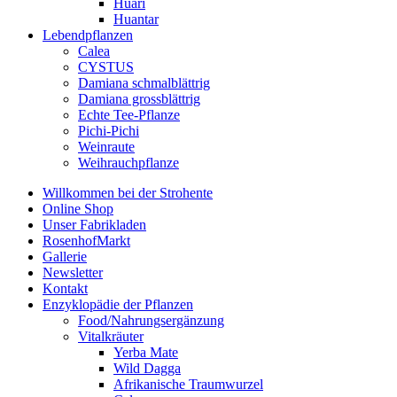
Huari
Huantar
Lebendpflanzen
Calea
CYSTUS
Damiana schmalblättrig
Damiana grossblättrig
Echte Tee-Pflanze
Pichi-Pichi
Weinraute
Weihrauchpflanze
Willkommen bei der Strohente
Online Shop
Unser Fabrikladen
RosenhofMarkt
Gallerie
Newsletter
Kontakt
Enzyklopädie der Pflanzen
Food/Nahrungsergänzung
Vitalkräuter
Yerba Mate
Wild Dagga
Afrikanische Traumwurzel