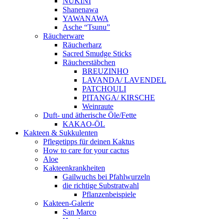
NUKINI
Shanenawa
YAWANAWA
Asche “Tsunu”
Räucherware
Räucherharz
Sacred Smudge Sticks
Räucherstäbchen
BREUZINHO
LAVANDA/ LAVENDEL
PATCHOULI
PITANGA/ KIRSCHE
Weinraute
Duft- und ätherische Öle/Fette
KAKAO-ÖL
Kakteen & Sukkulenten
Pflegetipps für deinen Kaktus
How to care for your cactus
Aloe
Kakteenkrankheiten
Gailwuchs bei Pfahlwurzeln
die richtige Substratwahl
Pflanzenbeispiele
Kakteen-Galerie
San Marco