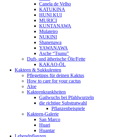
Canela de Velho
KATUKINA
HUNI KUI
MURICI
KUNTANAWA
Mulateiro
NUKINI
Shanenawa
YAWANAWA
Asche “Tsunu”
Duft- und ätherische Öle/Fette
KAKAO-ÖL
Kakteen & Sukkulenten
Pflegetipps für deinen Kaktus
How to care for your cactus
Aloe
Kakteenkrankheiten
Gailwuchs bei Pfahlwurzeln
die richtige Substratwahl
Pflanzenbeispiele
Kakteen-Galerie
San Marco
Huari
Huantar
Lebendpflanzen