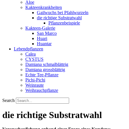
Aloe
Kakteenkrankheiten
Gailwuchs bei Pfahlwurzeln
die richtige Substratwahl
Pflanzenbeispiele
Kakteen-Galerie
San Marco
Huari
Huantar
Lebendpflanzen
Calea
CYSTUS
Damiana schmalblättrig
Damiana grossblättrig
Echte Tee-Pflanze
Pichi-Pichi
Weinraute
Weihrauchpflanze
Search
die richtige Substratwahl