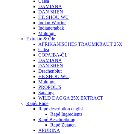
Calea
DAMIANA
DAN SHEN
HE SHOU WU
Indian Warrior
Indianertabak
Mulungu
Extrakte & Öle
AFRIKANISCHES TRAUMKRAUT 25X
Calea
COPAIBA-ÖL
DAMIANA
DAN SHEN
Drachenblut
HE SHOU WU
Mulungu
PROPOLIS
Sananga
WILD DAGGA 25X EXTRACT
Rapé/ Rape
Rapé description english
Rapé Ingredients
Rapé Beschreibung
Rapé Zutaten
APURINA