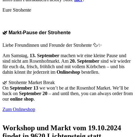
Eure Strohente
🌿 Markt-Pause der Strohente
Liebe Freundinnen und Freunde der Strohente 🦆✨
Am Samstag,
13. September
machen wir eine kleine Pause und
sind nicht am Rosenhofmarkt. Am
20. September
sind wir wieder
für euch da, frisch, fröhlich und mit vollem Körbchen – und bis
dahin könnt ihr jederzeit im
Onlineshop
bestellen.
🌿 Strohente Market Break
On
September 13
we won’t be at the Rosenhof Market. We’ll be
back on
September 20
– and until then, you can always order from
our
online shop
.
Zum Onlineshop
Workshop und Markt vom 19.10.2024
findet in 9620 Lichtensteig statt.