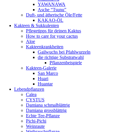
YAWANAWA
Asche “Tsunu”
Duft- und ätherische Öle/Fette
KAKAO-ÖL
Kakteen & Sukkulenten
Pflegetipps für deinen Kaktus
How to care for your cactus
Aloe
Kakteenkrankheiten
Gailwuchs bei Pfahlwurzeln
die richtige Substratwahl
Pflanzenbeispiele
Kakteen-Galerie
San Marco
Huari
Huantar
Lebendpflanzen
Calea
CYSTUS
Damiana schmalblättrig
Damiana grossblättrig
Echte Tee-Pflanze
Pichi-Pichi
Weinraute
Weihrauchpflanze