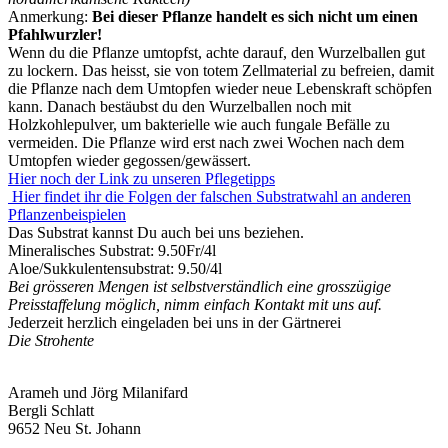
Anmerkung:
Bei dieser Pflanze handelt es sich nicht um einen
Pfahlwurzler!
Wenn du die Pflanze umtopfst, achte darauf, den Wurzelballen gut
zu lockern. Das heisst, sie von totem Zellmaterial zu befreien, damit
die Pflanze nach dem Umtopfen wieder neue Lebenskraft schöpfen
kann. Danach bestäubst du den Wurzelballen noch mit
Holzkohlepulver, um bakterielle wie auch fungale Befälle zu
vermeiden. Die Pflanze wird erst nach zwei Wochen nach dem
Umtopfen wieder gegossen/gewässert.
Hier noch der Link zu unseren Pflegetipps
Hier findet ihr die Folgen der falschen Substratwahl an anderen
Pflanzenbeispielen
Das Substrat kannst Du auch bei uns beziehen.
Mineralisches Substrat: 9.50Fr/4l
Aloe/Sukkulentensubstrat: 9.50/4l
Bei grösseren Mengen ist selbstverständlich eine grosszügige
Preisstaffelung möglich, nimm einfach Kontakt mit uns auf.
Jederzeit herzlich eingeladen bei uns in der Gärtnerei
Die Strohente
Arameh und Jörg Milanifard
Bergli Schlatt
9652 Neu St. Johann