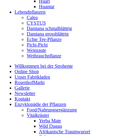
Huari
Huantar
Lebendpflanzen
Calea
CYSTUS
Damiana schmalblättrig
Damiana grossblättrig
Echte Tee-Pflanze
Pichi-Pichi
Weinraute
Weihrauchpflanze
Willkommen bei der Strohente
Online Shop
Unser Fabrikladen
RosenhofMarkt
Gallerie
Newsletter
Kontakt
Enzyklopädie der Pflanzen
Food/Nahrungsergänzung
Vitalkräuter
Yerba Mate
Wild Dagga
Afrikanische Traumwurzel