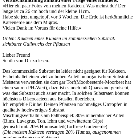
Veranschaulichung anhand einer Frage eines Kundens:
«Hier ein paar Fotos von meinen Kakteen. Was meinst du? Der
lange ist ca 26 cm hoch und der kleine 11cm.
Habe sie jetzt umgetopft vor 3 Wochen. Die Erde ist herkömmliche
Kateenerde aus dem Migros.
Vielen Dank im Voraus für deine Hilfe.»
Unten: Kakteen eines Kunden im kommerziellen Substrat:
sichtbarer Gailwuchs der Pflanzen
Lieber Freund
Schön von Dir zu lesen..
Das kommerzielle Substrat ist leider nicht geeignet für Kakteen.
Es beinhaltet einen viel zu hohen Anteil an organischem Substrat.
Meistens verwenden sie dort gar Torf(Moorbeeterde-Moorbeet hat
einen sauren PH-Wert), dazu ist es noch mit Quarzsand gemischt,
was das Substrat auch sauer macht. In solchen Substraten können
höchstens Discocacteen aus Brasilen überleben.
Ich empfehle Dir bei Deinen Pflanzen nochmaliges Umtopfen in
qualitativ hochwertiges Substrat.
Mischungsverhältnis am Fallbeispiel: 80% mineralischer Anteil
(Bims, Lavagrus, Ton, lehm und verwittertem Gips)
gemischt mit: 20% Humusanteil(Torffreie Gartenerde)
(Die meisten Kakteen vertragen 20% Humus, ausgenommen
nordamerikanische Kakteen)