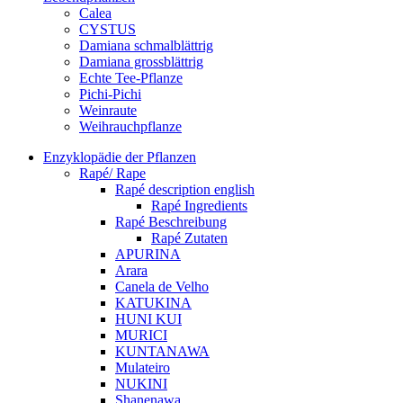
Calea
CYSTUS
Damiana schmalblättrig
Damiana grossblättrig
Echte Tee-Pflanze
Pichi-Pichi
Weinraute
Weihrauchpflanze
Enzyklopädie der Pflanzen
Rapé/ Rape
Rapé description english
Rapé Ingredients
Rapé Beschreibung
Rapé Zutaten
APURINA
Arara
Canela de Velho
KATUKINA
HUNI KUI
MURICI
KUNTANAWA
Mulateiro
NUKINI
Shanenawa