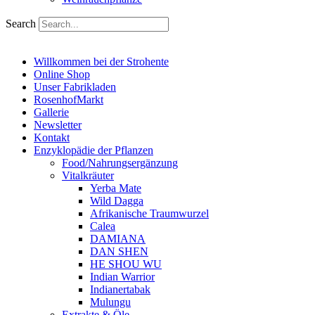
Search
Willkommen bei der Strohente
Online Shop
Unser Fabrikladen
RosenhofMarkt
Gallerie
Newsletter
Kontakt
Enzyklopädie der Pflanzen
Food/Nahrungsergänzung
Vitalkräuter
Yerba Mate
Wild Dagga
Afrikanische Traumwurzel
Calea
DAMIANA
DAN SHEN
HE SHOU WU
Indian Warrior
Indianertabak
Mulungu
Extrakte & Öle