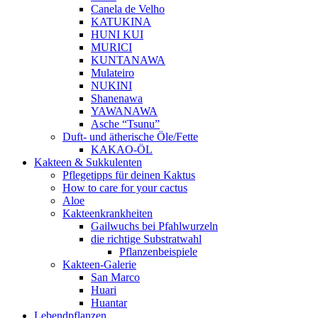
Canela de Velho
KATUKINA
HUNI KUI
MURICI
KUNTANAWA
Mulateiro
NUKINI
Shanenawa
YAWANAWA
Asche “Tsunu”
Duft- und ätherische Öle/Fette
KAKAO-ÖL
Kakteen & Sukkulenten
Pflegetipps für deinen Kaktus
How to care for your cactus
Aloe
Kakteenkrankheiten
Gailwuchs bei Pfahlwurzeln
die richtige Substratwahl
Pflanzenbeispiele
Kakteen-Galerie
San Marco
Huari
Huantar
Lebendpflanzen