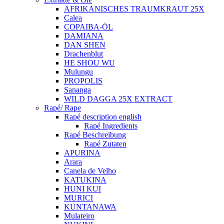
AFRIKANISCHES TRAUMKRAUT 25X
Calea
COPAIBA-ÖL
DAMIANA
DAN SHEN
Drachenblut
HE SHOU WU
Mulungu
PROPOLIS
Sananga
WILD DAGGA 25X EXTRACT
Rapé/ Rape
Rapé description english
Rapé Ingredients
Rapé Beschreibung
Rapé Zutaten
APURINA
Arara
Canela de Velho
KATUKINA
HUNI KUI
MURICI
KUNTANAWA
Mulateiro