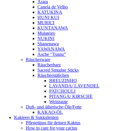
Arara
Canela de Velho
KATUKINA
HUNI KUI
MURICI
KUNTANAWA
Mulateiro
NUKINI
Shanenawa
YAWANAWA
Asche “Tsunu”
Räucherware
Räucherharz
Sacred Smudge Sticks
Räucherstäbchen
BREUZINHO
LAVANDA/ LAVENDEL
PATCHOULI
PITANGA/ KIRSCHE
Weinraute
Duft- und ätherische Öle/Fette
KAKAO-ÖL
Kakteen & Sukkulenten
Pflegetipps für deinen Kaktus
How to care for your cactus