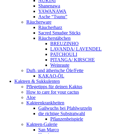
NUKINI
Shanenawa
YAWANAWA
Asche “Tsunu”
Räucherware
Räucherharz
Sacred Smudge Sticks
Räucherstäbchen
BREUZINHO
LAVANDA/ LAVENDEL
PATCHOULI
PITANGA/ KIRSCHE
Weinraute
Duft- und ätherische Öle/Fette
KAKAO-ÖL
Kakteen & Sukkulenten
Pflegetipps für deinen Kaktus
How to care for your cactus
Aloe
Kakteenkrankheiten
Gailwuchs bei Pfahlwurzeln
die richtige Substratwahl
Pflanzenbeispiele
Kakteen-Galerie
San Marco