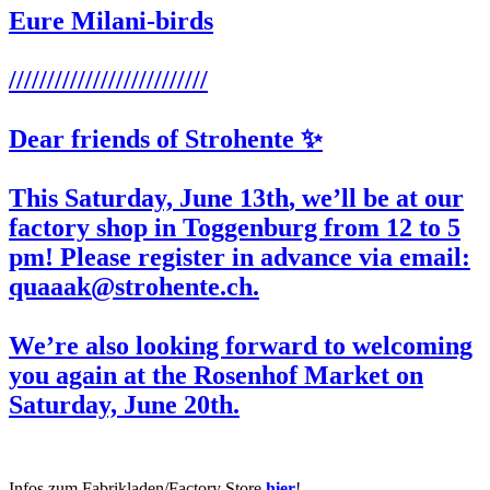
Eure Milani-birds
//////////////////////////
Dear friends of Strohente ✨
This Saturday,
June 13th
, we’ll be at our
factory shop in Toggenburg from 12 to 5
pm! Please register in advance via email:
quaaak@strohente.ch.
We’re also looking forward to welcoming
you again at the
Rosenhof
Market on
Saturday,
June 20th
.
Infos zum Fabrikladen/Factory Store
hier
!