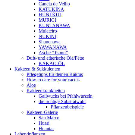
Canela de Velho
KATUKINA
HUNI KUI
MURICI
KUNTANAWA
Mulateiro
NUKINI
Shanenawa
YAWANAWA
Asche “Tsunu”
Duft- und ätherische Öle/Fette
KAKAO-ÖL
Kakteen & Sukkulenten
Pflegetipps für deinen Kaktus
How to care for your cactus
Aloe
Kakteenkrankheiten
Gailwuchs bei Pfahlwurzeln
die richtige Substratwahl
Pflanzenbeispiele
Kakteen-Galerie
San Marco
Huari
Huantar
Lebendpflanzen