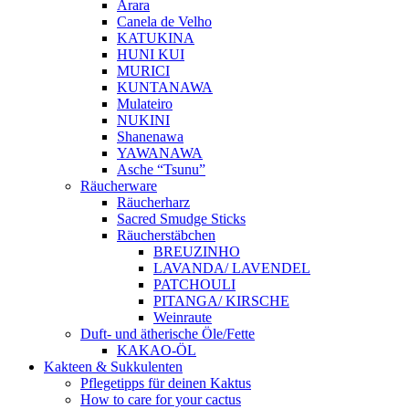
Arara
Canela de Velho
KATUKINA
HUNI KUI
MURICI
KUNTANAWA
Mulateiro
NUKINI
Shanenawa
YAWANAWA
Asche “Tsunu”
Räucherware
Räucherharz
Sacred Smudge Sticks
Räucherstäbchen
BREUZINHO
LAVANDA/ LAVENDEL
PATCHOULI
PITANGA/ KIRSCHE
Weinraute
Duft- und ätherische Öle/Fette
KAKAO-ÖL
Kakteen & Sukkulenten
Pflegetipps für deinen Kaktus
How to care for your cactus