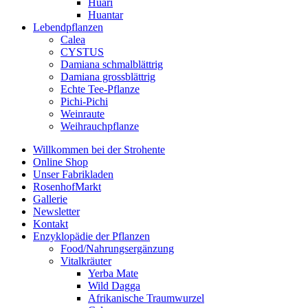
Huari
Huantar
Lebendpflanzen
Calea
CYSTUS
Damiana schmalblättrig
Damiana grossblättrig
Echte Tee-Pflanze
Pichi-Pichi
Weinraute
Weihrauchpflanze
Willkommen bei der Strohente
Online Shop
Unser Fabrikladen
RosenhofMarkt
Gallerie
Newsletter
Kontakt
Enzyklopädie der Pflanzen
Food/Nahrungsergänzung
Vitalkräuter
Yerba Mate
Wild Dagga
Afrikanische Traumwurzel