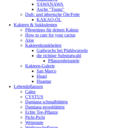
YAWANAWA
Asche “Tsunu”
Duft- und ätherische Öle/Fette
KAKAO-ÖL
Kakteen & Sukkulenten
Pflegetipps für deinen Kaktus
How to care for your cactus
Aloe
Kakteenkrankheiten
Gailwuchs bei Pfahlwurzeln
die richtige Substratwahl
Pflanzenbeispiele
Kakteen-Galerie
San Marco
Huari
Huantar
Lebendpflanzen
Calea
CYSTUS
Damiana schmalblättrig
Damiana grossblättrig
Echte Tee-Pflanze
Pichi-Pichi
Weinraute
Weihrauchpflanze