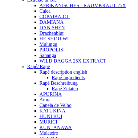
AFRIKANISCHES TRAUMKRAUT 25X
Calea
COPAIBA-ÖL
DAMIANA
DAN SHEN
Drachenblut
HE SHOU WU
Mulungu
PROPOLIS
Sananga
WILD DAGGA 25X EXTRACT
Rapé/ Rape
Rapé description english
Rapé Ingredients
Rapé Beschreibung
Rapé Zutaten
APURINA
Arara
Canela de Velho
KATUKINA
HUNI KUI
MURICI
KUNTANAWA
Mulateiro