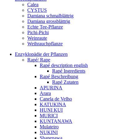
Calea
CYSTUS
Damiana schmalblättrig
Damiana grossblättrig
Echte Tee-Pflanze
Pichi-Pichi
Weinraute
Weihrauchpflanze
Enzyklopädie der Pflanzen
Rapé/ Rape
Rapé description english
Rapé Ingredients
Rapé Beschreibung
Rapé Zutaten
APURINA
Arara
Canela de Velho
KATUKINA
HUNI KUI
MURICI
KUNTANAWA
Mulateiro
NUKINI
Shanenawa