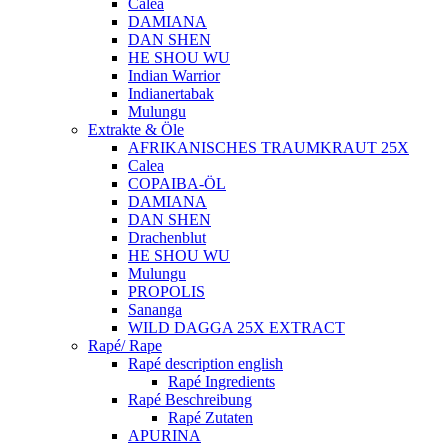
Calea
DAMIANA
DAN SHEN
HE SHOU WU
Indian Warrior
Indianertabak
Mulungu
Extrakte & Öle
AFRIKANISCHES TRAUMKRAUT 25X
Calea
COPAIBA-ÖL
DAMIANA
DAN SHEN
Drachenblut
HE SHOU WU
Mulungu
PROPOLIS
Sananga
WILD DAGGA 25X EXTRACT
Rapé/ Rape
Rapé description english
Rapé Ingredients
Rapé Beschreibung
Rapé Zutaten
APURINA