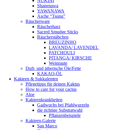
NUKINI
Shanenawa
YAWANAWA
Asche “Tsunu”
Räucherware
Räucherharz
Sacred Smudge Sticks
Räucherstäbchen
BREUZINHO
LAVANDA/ LAVENDEL
PATCHOULI
PITANGA/ KIRSCHE
Weinraute
Duft- und ätherische Öle/Fette
KAKAO-ÖL
Kakteen & Sukkulenten
Pflegetipps für deinen Kaktus
How to care for your cactus
Aloe
Kakteenkrankheiten
Gailwuchs bei Pfahlwurzeln
die richtige Substratwahl
Pflanzenbeispiele
Kakteen-Galerie
San Marco