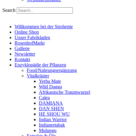
Search
Willkommen bei der Strohente
Online Shop
Unser Fabrikladen
RosenhofMarkt
Gallerie
Newsletter
Kontakt
Enzyklopädie der Pflanzen
Food/Nahrungsergänzung
Vitalkräuter
Yerba Mate
Wild Dagga
Afrikanische Traumwurzel
Calea
DAMIANA
DAN SHEN
HE SHOU WU
Indian Warrior
Indianertabak
Mulungu
Extrakte & Öle