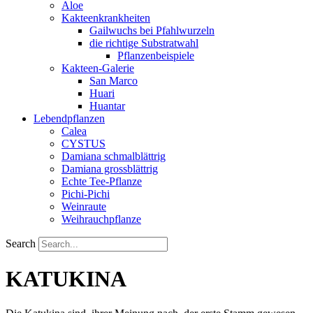
Aloe
Kakteenkrankheiten
Gailwuchs bei Pfahlwurzeln
die richtige Substratwahl
Pflanzenbeispiele
Kakteen-Galerie
San Marco
Huari
Huantar
Lebendpflanzen
Calea
CYSTUS
Damiana schmalblättrig
Damiana grossblättrig
Echte Tee-Pflanze
Pichi-Pichi
Weinraute
Weihrauchpflanze
Search
KATUKINA