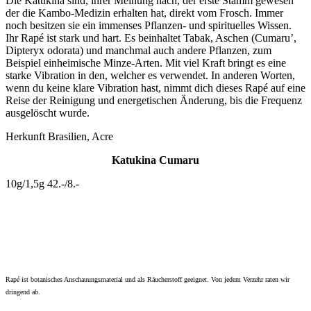
Die Katukina sind, ihrer Meinung nach, der erste Stamm gewesen
der die Kambo-Medizin erhalten hat, direkt vom Frosch. Immer
noch besitzen sie ein immenses Pflanzen- und spirituelles Wissen.
Ihr Rapé ist stark und hart. Es beinhaltet Tabak, Aschen (Cumaru’,
Dipteryx odorata) und manchmal auch andere Pflanzen, zum
Beispiel einheimische Minze-Arten. Mit viel Kraft bringt es eine
starke Vibration in den, welcher es verwendet. In anderen Worten,
wenn du keine klare Vibration hast, nimmt dich dieses Rapé auf eine
Reise der Reinigung und energetischen Änderung, bis die Frequenz
ausgelöscht wurde.
Herkunft Brasilien, Acre
Katukina Cumaru
10g/1,5g 42.-/8.-
Rapé ist botanisches Anschauungsmaterial und als Räucherstoff geeignet. Von jedem Verzehr raten wir
dringend ab.