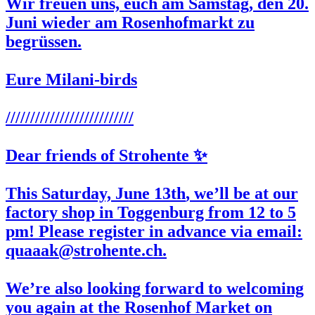
Wir freuen uns, euch am Samstag, den
20.
Juni
wieder am
Rosenhofmarkt
zu
begrüssen.
Eure Milani-birds
//////////////////////////
Dear friends of Strohente ✨
This Saturday,
June 13th
, we’ll be at our
factory shop in Toggenburg from 12 to 5
pm! Please register in advance via email:
quaaak@strohente.ch.
We’re also looking forward to welcoming
you again at the
Rosenhof
Market on