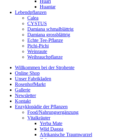
Huari
Huantar
Lebendpflanzen
Calea
CYSTUS
Damiana schmalblättrig
Damiana grossblättrig
Echte Tee-Pflanze
Pichi-Pichi
Weinraute
Weihrauchpflanze
Willkommen bei der Strohente
Online Shop
Unser Fabrikladen
RosenhofMarkt
Gallerie
Newsletter
Kontakt
Enzyklopädie der Pflanzen
Food/Nahrungsergänzung
Vitalkräuter
Yerba Mate
Wild Dagga
Afrikanische Traumwurzel