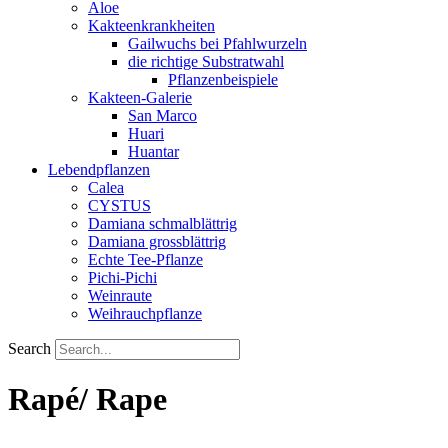
Aloe
Kakteenkrankheiten
Gailwuchs bei Pfahlwurzeln
die richtige Substratwahl
Pflanzenbeispiele
Kakteen-Galerie
San Marco
Huari
Huantar
Lebendpflanzen
Calea
CYSTUS
Damiana schmalblättrig
Damiana grossblättrig
Echte Tee-Pflanze
Pichi-Pichi
Weinraute
Weihrauchpflanze
Search
Rapé/ Rape