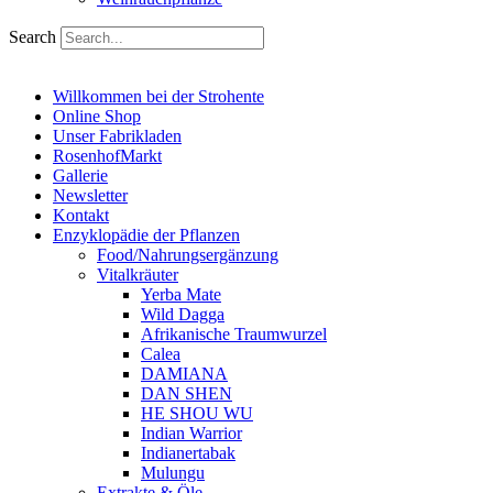
Search
Willkommen bei der Strohente
Online Shop
Unser Fabrikladen
RosenhofMarkt
Gallerie
Newsletter
Kontakt
Enzyklopädie der Pflanzen
Food/Nahrungsergänzung
Vitalkräuter
Yerba Mate
Wild Dagga
Afrikanische Traumwurzel
Calea
DAMIANA
DAN SHEN
HE SHOU WU
Indian Warrior
Indianertabak
Mulungu
Extrakte & Öle