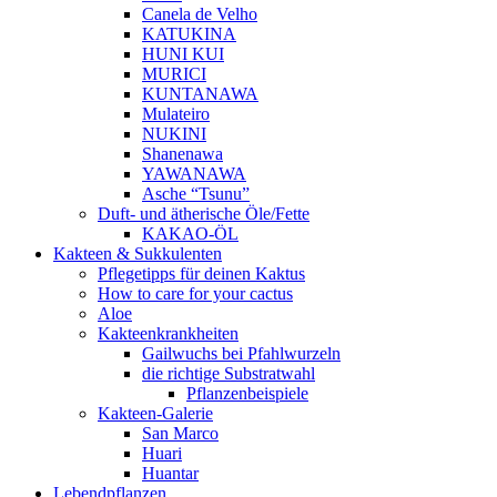
Canela de Velho
KATUKINA
HUNI KUI
MURICI
KUNTANAWA
Mulateiro
NUKINI
Shanenawa
YAWANAWA
Asche “Tsunu”
Duft- und ätherische Öle/Fette
KAKAO-ÖL
Kakteen & Sukkulenten
Pflegetipps für deinen Kaktus
How to care for your cactus
Aloe
Kakteenkrankheiten
Gailwuchs bei Pfahlwurzeln
die richtige Substratwahl
Pflanzenbeispiele
Kakteen-Galerie
San Marco
Huari
Huantar
Lebendpflanzen