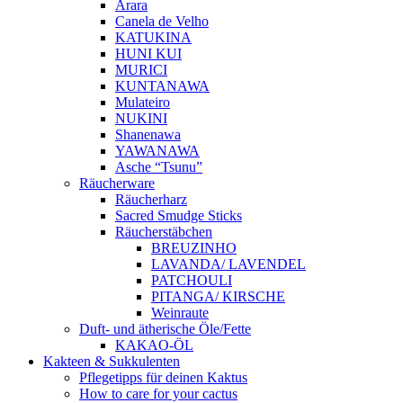
Arara
Canela de Velho
KATUKINA
HUNI KUI
MURICI
KUNTANAWA
Mulateiro
NUKINI
Shanenawa
YAWANAWA
Asche “Tsunu”
Räucherware
Räucherharz
Sacred Smudge Sticks
Räucherstäbchen
BREUZINHO
LAVANDA/ LAVENDEL
PATCHOULI
PITANGA/ KIRSCHE
Weinraute
Duft- und ätherische Öle/Fette
KAKAO-ÖL
Kakteen & Sukkulenten
Pflegetipps für deinen Kaktus
How to care for your cactus