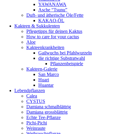
YAWANAWA
Asche “Tsunu”
Duft- und ätherische Öle/Fette
KAKAO-ÖL
Kakteen & Sukkulenten
Pflegetipps für deinen Kaktus
How to care for your cactus
Aloe
Kakteenkrankheiten
Gailwuchs bei Pfahlwurzeln
die richtige Substratwahl
Pflanzenbeispiele
Kakteen-Galerie
San Marco
Huari
Huantar
Lebendpflanzen
Calea
CYSTUS
Damiana schmalblättrig
Damiana grossblättrig
Echte Tee-Pflanze
Pichi-Pichi
Weinraute
Weihrauchpflanze