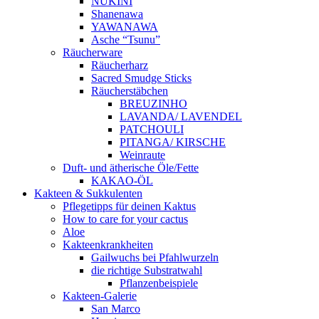
NUKINI
Shanenawa
YAWANAWA
Asche “Tsunu”
Räucherware
Räucherharz
Sacred Smudge Sticks
Räucherstäbchen
BREUZINHO
LAVANDA/ LAVENDEL
PATCHOULI
PITANGA/ KIRSCHE
Weinraute
Duft- und ätherische Öle/Fette
KAKAO-ÖL
Kakteen & Sukkulenten
Pflegetipps für deinen Kaktus
How to care for your cactus
Aloe
Kakteenkrankheiten
Gailwuchs bei Pfahlwurzeln
die richtige Substratwahl
Pflanzenbeispiele
Kakteen-Galerie
San Marco