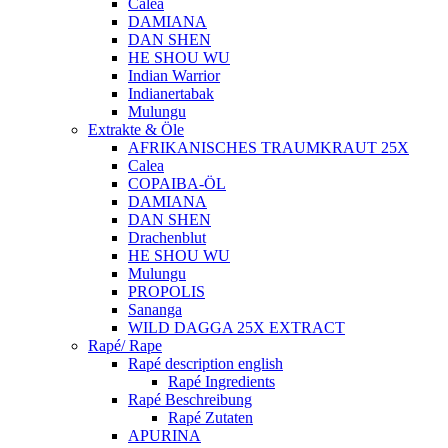
Calea
DAMIANA
DAN SHEN
HE SHOU WU
Indian Warrior
Indianertabak
Mulungu
Extrakte & Öle
AFRIKANISCHES TRAUMKRAUT 25X
Calea
COPAIBA-ÖL
DAMIANA
DAN SHEN
Drachenblut
HE SHOU WU
Mulungu
PROPOLIS
Sananga
WILD DAGGA 25X EXTRACT
Rapé/ Rape
Rapé description english
Rapé Ingredients
Rapé Beschreibung
Rapé Zutaten
APURINA