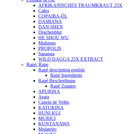
AFRIKANISCHES TRAUMKRAUT 25X
Calea
COPAIBA-ÖL
DAMIANA
DAN SHEN
Drachenblut
HE SHOU WU
Mulungu
PROPOLIS
Sananga
WILD DAGGA 25X EXTRACT
Rapé/ Rape
Rapé description english
Rapé Ingredients
Rapé Beschreibung
Rapé Zutaten
APURINA
Arara
Canela de Velho
KATUKINA
HUNI KUI
MURICI
KUNTANAWA
Mulateiro