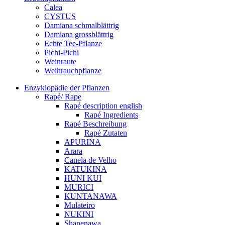
Calea
CYSTUS
Damiana schmalblättrig
Damiana grossblättrig
Echte Tee-Pflanze
Pichi-Pichi
Weinraute
Weihrauchpflanze
Enzyklopädie der Pflanzen
Rapé/ Rape
Rapé description english
Rapé Ingredients
Rapé Beschreibung
Rapé Zutaten
APURINA
Arara
Canela de Velho
KATUKINA
HUNI KUI
MURICI
KUNTANAWA
Mulateiro
NUKINI
Shanenawa