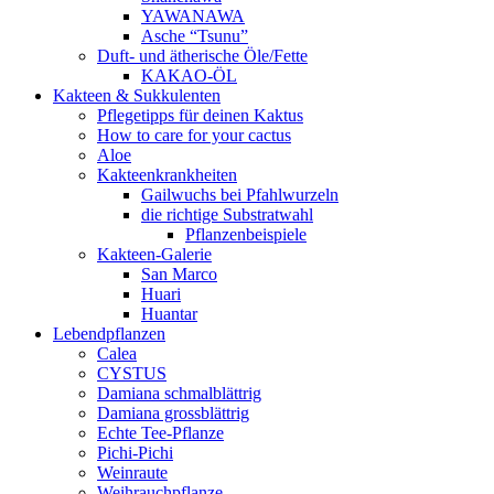
YAWANAWA
Asche “Tsunu”
Duft- und ätherische Öle/Fette
KAKAO-ÖL
Kakteen & Sukkulenten
Pflegetipps für deinen Kaktus
How to care for your cactus
Aloe
Kakteenkrankheiten
Gailwuchs bei Pfahlwurzeln
die richtige Substratwahl
Pflanzenbeispiele
Kakteen-Galerie
San Marco
Huari
Huantar
Lebendpflanzen
Calea
CYSTUS
Damiana schmalblättrig
Damiana grossblättrig
Echte Tee-Pflanze
Pichi-Pichi
Weinraute
Weihrauchpflanze