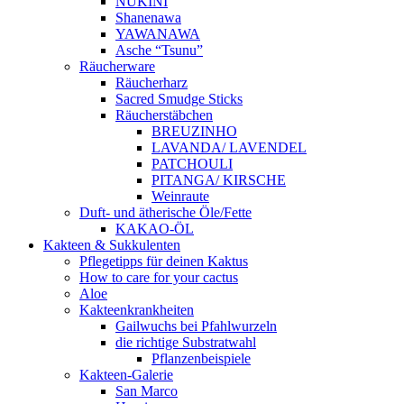
NUKINI
Shanenawa
YAWANAWA
Asche “Tsunu”
Räucherware
Räucherharz
Sacred Smudge Sticks
Räucherstäbchen
BREUZINHO
LAVANDA/ LAVENDEL
PATCHOULI
PITANGA/ KIRSCHE
Weinraute
Duft- und ätherische Öle/Fette
KAKAO-ÖL
Kakteen & Sukkulenten
Pflegetipps für deinen Kaktus
How to care for your cactus
Aloe
Kakteenkrankheiten
Gailwuchs bei Pfahlwurzeln
die richtige Substratwahl
Pflanzenbeispiele
Kakteen-Galerie
San Marco