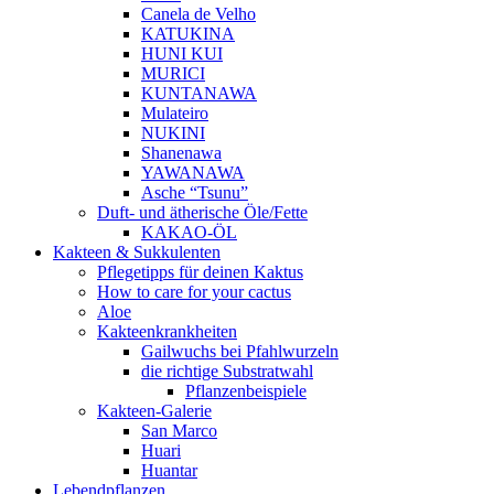
Canela de Velho
KATUKINA
HUNI KUI
MURICI
KUNTANAWA
Mulateiro
NUKINI
Shanenawa
YAWANAWA
Asche “Tsunu”
Duft- und ätherische Öle/Fette
KAKAO-ÖL
Kakteen & Sukkulenten
Pflegetipps für deinen Kaktus
How to care for your cactus
Aloe
Kakteenkrankheiten
Gailwuchs bei Pfahlwurzeln
die richtige Substratwahl
Pflanzenbeispiele
Kakteen-Galerie
San Marco
Huari
Huantar
Lebendpflanzen