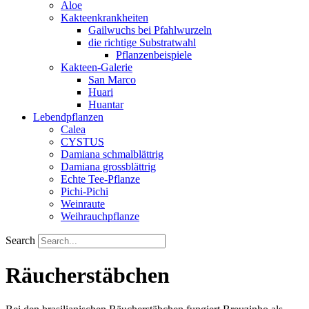
Aloe
Kakteenkrankheiten
Gailwuchs bei Pfahlwurzeln
die richtige Substratwahl
Pflanzenbeispiele
Kakteen-Galerie
San Marco
Huari
Huantar
Lebendpflanzen
Calea
CYSTUS
Damiana schmalblättrig
Damiana grossblättrig
Echte Tee-Pflanze
Pichi-Pichi
Weinraute
Weihrauchpflanze
Search
Räucherstäbchen