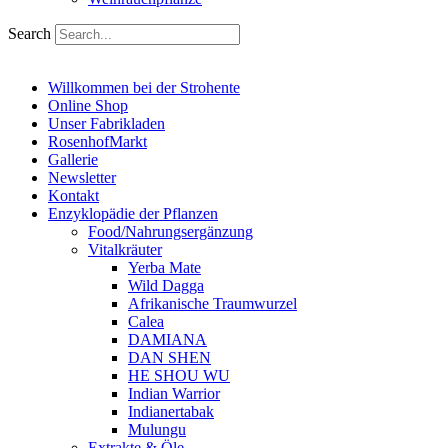
Search
Willkommen bei der Strohente
Online Shop
Unser Fabrikladen
RosenhofMarkt
Gallerie
Newsletter
Kontakt
Enzyklopädie der Pflanzen
Food/Nahrungsergänzung
Vitalkräuter
Yerba Mate
Wild Dagga
Afrikanische Traumwurzel
Calea
DAMIANA
DAN SHEN
HE SHOU WU
Indian Warrior
Indianertabak
Mulungu
Extrakte & Öle