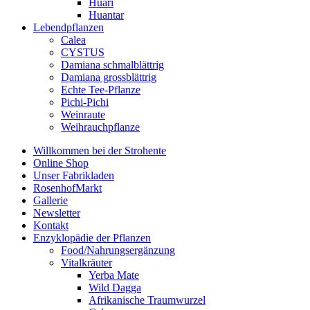
Huari
Huantar
Lebendpflanzen
Calea
CYSTUS
Damiana schmalblättrig
Damiana grossblättrig
Echte Tee-Pflanze
Pichi-Pichi
Weinraute
Weihrauchpflanze
Willkommen bei der Strohente
Online Shop
Unser Fabrikladen
RosenhofMarkt
Gallerie
Newsletter
Kontakt
Enzyklopädie der Pflanzen
Food/Nahrungsergänzung
Vitalkräuter
Yerba Mate
Wild Dagga
Afrikanische Traumwurzel