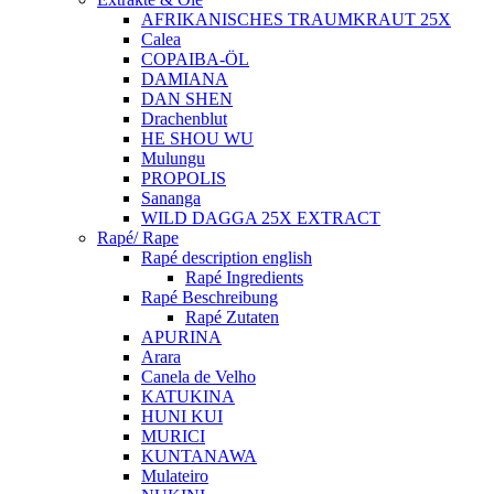
AFRIKANISCHES TRAUMKRAUT 25X
Calea
COPAIBA-ÖL
DAMIANA
DAN SHEN
Drachenblut
HE SHOU WU
Mulungu
PROPOLIS
Sananga
WILD DAGGA 25X EXTRACT
Rapé/ Rape
Rapé description english
Rapé Ingredients
Rapé Beschreibung
Rapé Zutaten
APURINA
Arara
Canela de Velho
KATUKINA
HUNI KUI
MURICI
KUNTANAWA
Mulateiro