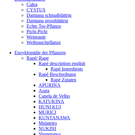
Calea
CYSTUS
Damiana schmalblättrig
Damiana grossblättrig
Echte Tee-Pflanze
Pichi-Pichi
Weinraute
Weihrauchpflanze
Enzyklopädie der Pflanzen
Rapé/ Rape
Rapé description english
Rapé Ingredients
Rapé Beschreibung
Rapé Zutaten
APURINA
Arara
Canela de Velho
KATUKINA
HUNI KUI
MURICI
KUNTANAWA
Mulateiro
NUKINI
Shanenawa