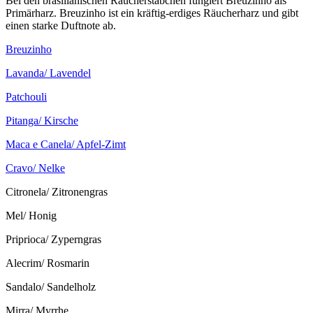
Bei den brasilianischen Räucherstäbchen fungiert Breuzinho als
Primärharz. Breuzinho ist ein kräftig-erdiges Räucherharz und gibt
einen starke Duftnote ab.
Breuzinho
Lavanda/ Lavendel
Patchouli
Pitanga/ Kirsche
Maca e Canela/ Apfel-Zimt
Cravo/ Nelke
Citronela/ Zitronengras
Mel/ Honig
Priprioca/ Zyperngras
Alecrim/ Rosmarin
Sandalo/ Sandelholz
Mirra/ Myrrhe