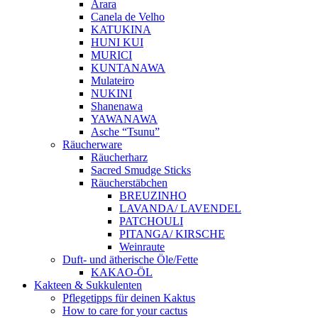
Arara
Canela de Velho
KATUKINA
HUNI KUI
MURICI
KUNTANAWA
Mulateiro
NUKINI
Shanenawa
YAWANAWA
Asche “Tsunu”
Räucherware
Räucherharz
Sacred Smudge Sticks
Räucherstäbchen
BREUZINHO
LAVANDA/ LAVENDEL
PATCHOULI
PITANGA/ KIRSCHE
Weinraute
Duft- und ätherische Öle/Fette
KAKAO-ÖL
Kakteen & Sukkulenten
Pflegetipps für deinen Kaktus
How to care for your cactus