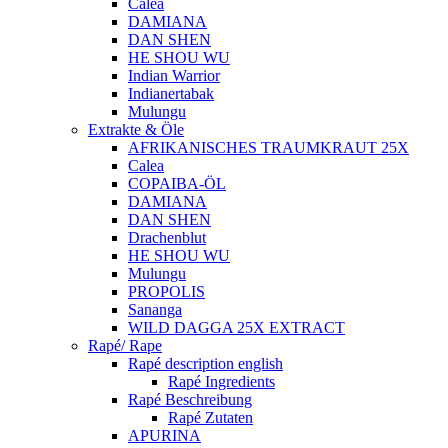
Calea
DAMIANA
DAN SHEN
HE SHOU WU
Indian Warrior
Indianertabak
Mulungu
Extrakte & Öle
AFRIKANISCHES TRAUMKRAUT 25X
Calea
COPAIBA-ÖL
DAMIANA
DAN SHEN
Drachenblut
HE SHOU WU
Mulungu
PROPOLIS
Sananga
WILD DAGGA 25X EXTRACT
Rapé/ Rape
Rapé description english
Rapé Ingredients
Rapé Beschreibung
Rapé Zutaten
APURINA