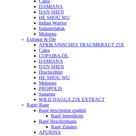
Calea
DAMIANA
DAN SHEN
HE SHOU WU
Indian Warrior
Indianertabak
Mulungu
Extrakte & Öle
AFRIKANISCHES TRAUMKRAUT 25X
Calea
COPAIBA-ÖL
DAMIANA
DAN SHEN
Drachenblut
HE SHOU WU
Mulungu
PROPOLIS
Sananga
WILD DAGGA 25X EXTRACT
Rapé/ Rape
Rapé description english
Rapé Ingredients
Rapé Beschreibung
Rapé Zutaten
APURINA