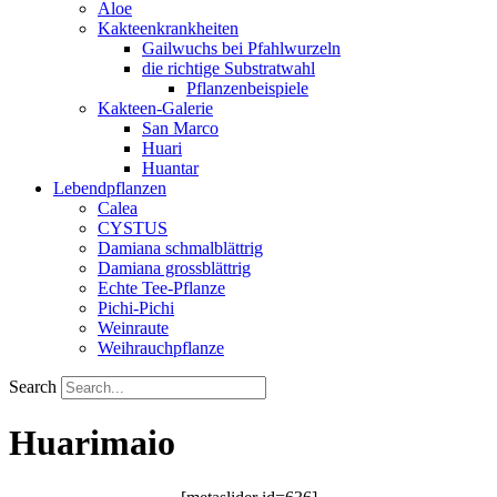
Aloe
Kakteenkrankheiten
Gailwuchs bei Pfahlwurzeln
die richtige Substratwahl
Pflanzenbeispiele
Kakteen-Galerie
San Marco
Huari
Huantar
Lebendpflanzen
Calea
CYSTUS
Damiana schmalblättrig
Damiana grossblättrig
Echte Tee-Pflanze
Pichi-Pichi
Weinraute
Weihrauchpflanze
Search
Huarimaio