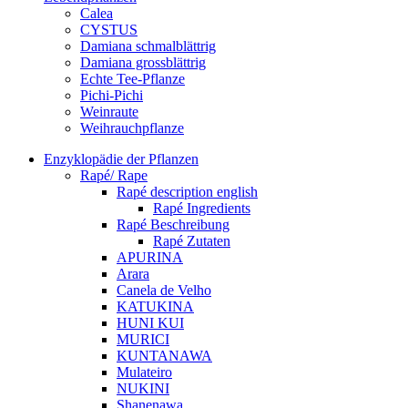
Calea
CYSTUS
Damiana schmalblättrig
Damiana grossblättrig
Echte Tee-Pflanze
Pichi-Pichi
Weinraute
Weihrauchpflanze
Enzyklopädie der Pflanzen
Rapé/ Rape
Rapé description english
Rapé Ingredients
Rapé Beschreibung
Rapé Zutaten
APURINA
Arara
Canela de Velho
KATUKINA
HUNI KUI
MURICI
KUNTANAWA
Mulateiro
NUKINI
Shanenawa