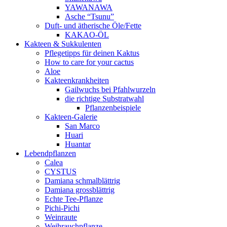
YAWANAWA
Asche “Tsunu”
Duft- und ätherische Öle/Fette
KAKAO-ÖL
Kakteen & Sukkulenten
Pflegetipps für deinen Kaktus
How to care for your cactus
Aloe
Kakteenkrankheiten
Gailwuchs bei Pfahlwurzeln
die richtige Substratwahl
Pflanzenbeispiele
Kakteen-Galerie
San Marco
Huari
Huantar
Lebendpflanzen
Calea
CYSTUS
Damiana schmalblättrig
Damiana grossblättrig
Echte Tee-Pflanze
Pichi-Pichi
Weinraute
Weihrauchpflanze