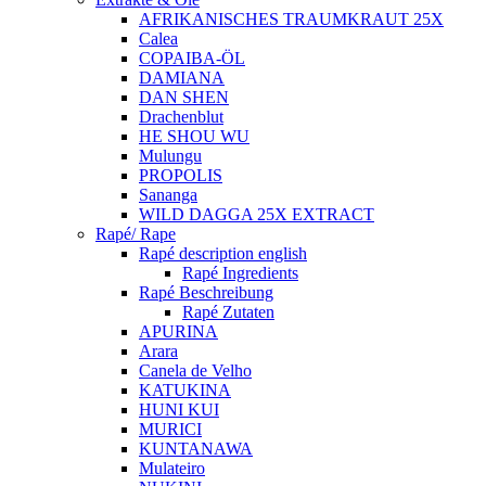
AFRIKANISCHES TRAUMKRAUT 25X
Calea
COPAIBA-ÖL
DAMIANA
DAN SHEN
Drachenblut
HE SHOU WU
Mulungu
PROPOLIS
Sananga
WILD DAGGA 25X EXTRACT
Rapé/ Rape
Rapé description english
Rapé Ingredients
Rapé Beschreibung
Rapé Zutaten
APURINA
Arara
Canela de Velho
KATUKINA
HUNI KUI
MURICI
KUNTANAWA
Mulateiro