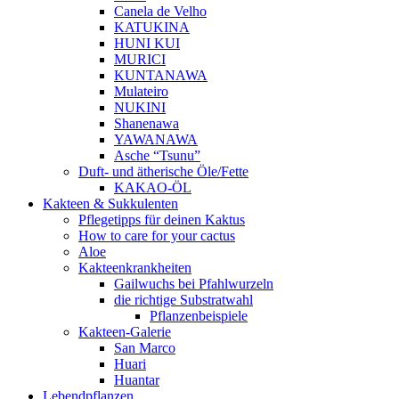
Canela de Velho
KATUKINA
HUNI KUI
MURICI
KUNTANAWA
Mulateiro
NUKINI
Shanenawa
YAWANAWA
Asche “Tsunu”
Duft- und ätherische Öle/Fette
KAKAO-ÖL
Kakteen & Sukkulenten
Pflegetipps für deinen Kaktus
How to care for your cactus
Aloe
Kakteenkrankheiten
Gailwuchs bei Pfahlwurzeln
die richtige Substratwahl
Pflanzenbeispiele
Kakteen-Galerie
San Marco
Huari
Huantar
Lebendpflanzen