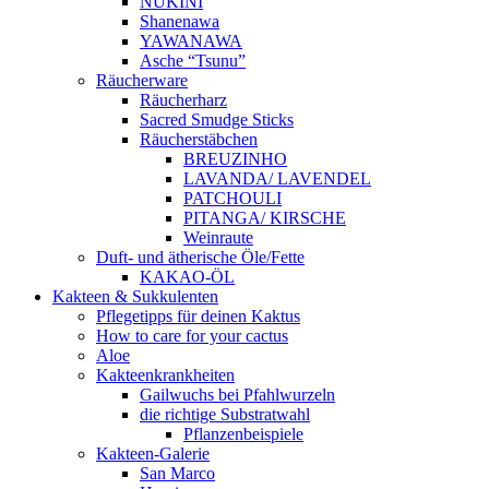
NUKINI
Shanenawa
YAWANAWA
Asche “Tsunu”
Räucherware
Räucherharz
Sacred Smudge Sticks
Räucherstäbchen
BREUZINHO
LAVANDA/ LAVENDEL
PATCHOULI
PITANGA/ KIRSCHE
Weinraute
Duft- und ätherische Öle/Fette
KAKAO-ÖL
Kakteen & Sukkulenten
Pflegetipps für deinen Kaktus
How to care for your cactus
Aloe
Kakteenkrankheiten
Gailwuchs bei Pfahlwurzeln
die richtige Substratwahl
Pflanzenbeispiele
Kakteen-Galerie
San Marco