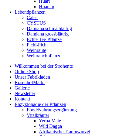
Huari
Huantar
Lebendpflanzen
Calea
CYSTUS
Damiana schmalblättrig
Damiana grossblättrig
Echte Tee-Pflanze
Pichi-Pichi
Weinraute
Weihrauchpflanze
Willkommen bei der Strohente
Online Shop
Unser Fabrikladen
RosenhofMarkt
Gallerie
Newsletter
Kontakt
Enzyklopädie der Pflanzen
Food/Nahrungsergänzung
Vitalkräuter
Yerba Mate
Wild Dagga
Afrikanische Traumwurzel