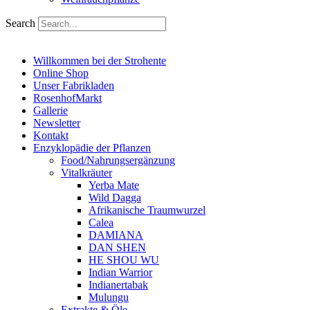
Search
Willkommen bei der Strohente
Online Shop
Unser Fabrikladen
RosenhofMarkt
Gallerie
Newsletter
Kontakt
Enzyklopädie der Pflanzen
Food/Nahrungsergänzung
Vitalkräuter
Yerba Mate
Wild Dagga
Afrikanische Traumwurzel
Calea
DAMIANA
DAN SHEN
HE SHOU WU
Indian Warrior
Indianertabak
Mulungu
Extrakte & Öle