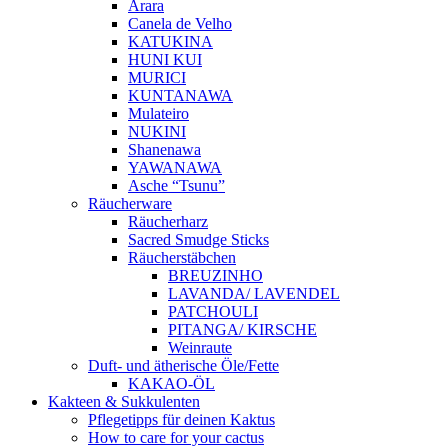
Arara
Canela de Velho
KATUKINA
HUNI KUI
MURICI
KUNTANAWA
Mulateiro
NUKINI
Shanenawa
YAWANAWA
Asche “Tsunu”
Räucherware
Räucherharz
Sacred Smudge Sticks
Räucherstäbchen
BREUZINHO
LAVANDA/ LAVENDEL
PATCHOULI
PITANGA/ KIRSCHE
Weinraute
Duft- und ätherische Öle/Fette
KAKAO-ÖL
Kakteen & Sukkulenten
Pflegetipps für deinen Kaktus
How to care for your cactus