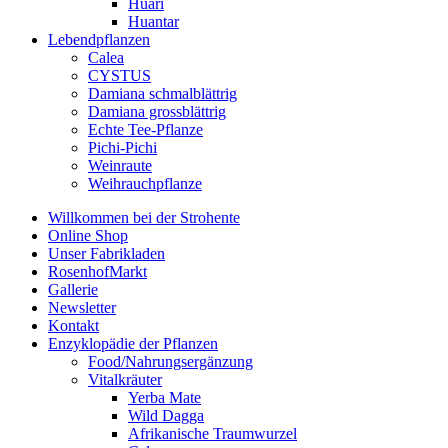
Huari
Huantar
Lebendpflanzen
Calea
CYSTUS
Damiana schmalblättrig
Damiana grossblättrig
Echte Tee-Pflanze
Pichi-Pichi
Weinraute
Weihrauchpflanze
Willkommen bei der Strohente
Online Shop
Unser Fabrikladen
RosenhofMarkt
Gallerie
Newsletter
Kontakt
Enzyklopädie der Pflanzen
Food/Nahrungsergänzung
Vitalkräuter
Yerba Mate
Wild Dagga
Afrikanische Traumwurzel