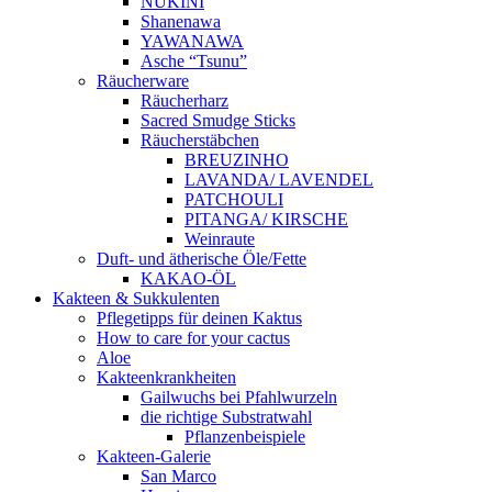
NUKINI
Shanenawa
YAWANAWA
Asche “Tsunu”
Räucherware
Räucherharz
Sacred Smudge Sticks
Räucherstäbchen
BREUZINHO
LAVANDA/ LAVENDEL
PATCHOULI
PITANGA/ KIRSCHE
Weinraute
Duft- und ätherische Öle/Fette
KAKAO-ÖL
Kakteen & Sukkulenten
Pflegetipps für deinen Kaktus
How to care for your cactus
Aloe
Kakteenkrankheiten
Gailwuchs bei Pfahlwurzeln
die richtige Substratwahl
Pflanzenbeispiele
Kakteen-Galerie
San Marco