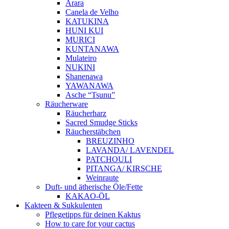
Arara
Canela de Velho
KATUKINA
HUNI KUI
MURICI
KUNTANAWA
Mulateiro
NUKINI
Shanenawa
YAWANAWA
Asche “Tsunu”
Räucherware
Räucherharz
Sacred Smudge Sticks
Räucherstäbchen
BREUZINHO
LAVANDA/ LAVENDEL
PATCHOULI
PITANGA/ KIRSCHE
Weinraute
Duft- und ätherische Öle/Fette
KAKAO-ÖL
Kakteen & Sukkulenten
Pflegetipps für deinen Kaktus
How to care for your cactus