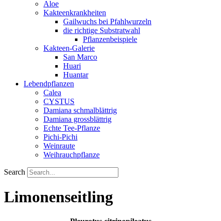
Aloe
Kakteenkrankheiten
Gailwuchs bei Pfahlwurzeln
die richtige Substratwahl
Pflanzenbeispiele
Kakteen-Galerie
San Marco
Huari
Huantar
Lebendpflanzen
Calea
CYSTUS
Damiana schmalblättrig
Damiana grossblättrig
Echte Tee-Pflanze
Pichi-Pichi
Weinraute
Weihrauchpflanze
Search
Limonenseitling