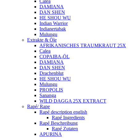
Calea
DAMIANA
DAN SHEN
HE SHOU WU
Indian Warrior
Indianertabak
Mulungu
Extrakte & Öle
AFRIKANISCHES TRAUMKRAUT 25X
Calea
COPAIBA-ÖL
DAMIANA
DAN SHEN
Drachenblut
HE SHOU WU
Mulungu
PROPOLIS
Sananga
WILD DAGGA 25X EXTRACT
Rapé/ Rape
Rapé description english
Rapé Ingredients
Rapé Beschreibung
Rapé Zutaten
APURINA