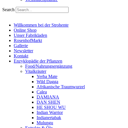
Search
Willkommen bei der Strohente
Online Shop
Unser Fabrikladen
RosenhofMarkt
Gallerie
Newsletter
Kontakt
Enzyklopädie der Pflanzen
Food/Nahrungsergänzung
Vitalkräuter
Yerba Mate
Wild Dagga
Afrikanische Traumwurzel
Calea
DAMIANA
DAN SHEN
HE SHOU WU
Indian Warrior
Indianertabak
Mulungu
Extrakte & Öle