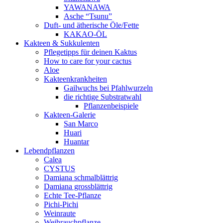
YAWANAWA
Asche “Tsunu”
Duft- und ätherische Öle/Fette
KAKAO-ÖL
Kakteen & Sukkulenten
Pflegetipps für deinen Kaktus
How to care for your cactus
Aloe
Kakteenkrankheiten
Gailwuchs bei Pfahlwurzeln
die richtige Substratwahl
Pflanzenbeispiele
Kakteen-Galerie
San Marco
Huari
Huantar
Lebendpflanzen
Calea
CYSTUS
Damiana schmalblättrig
Damiana grossblättrig
Echte Tee-Pflanze
Pichi-Pichi
Weinraute
Weihrauchpflanze