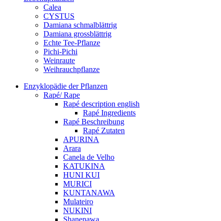
Calea
CYSTUS
Damiana schmalblättrig
Damiana grossblättrig
Echte Tee-Pflanze
Pichi-Pichi
Weinraute
Weihrauchpflanze
Enzyklopädie der Pflanzen
Rapé/ Rape
Rapé description english
Rapé Ingredients
Rapé Beschreibung
Rapé Zutaten
APURINA
Arara
Canela de Velho
KATUKINA
HUNI KUI
MURICI
KUNTANAWA
Mulateiro
NUKINI
Shanenawa