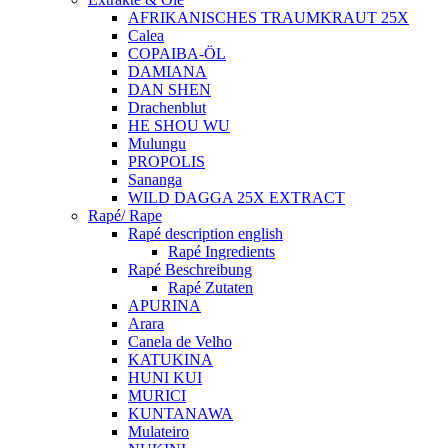
AFRIKANISCHES TRAUMKRAUT 25X
Calea
COPAIBA-ÖL
DAMIANA
DAN SHEN
Drachenblut
HE SHOU WU
Mulungu
PROPOLIS
Sananga
WILD DAGGA 25X EXTRACT
Rapé/ Rape
Rapé description english
Rapé Ingredients
Rapé Beschreibung
Rapé Zutaten
APURINA
Arara
Canela de Velho
KATUKINA
HUNI KUI
MURICI
KUNTANAWA
Mulateiro