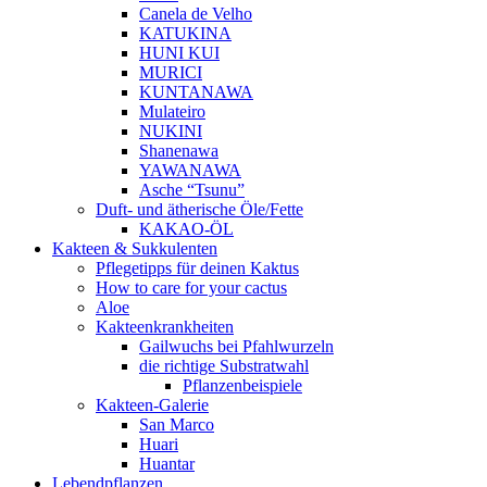
Canela de Velho
KATUKINA
HUNI KUI
MURICI
KUNTANAWA
Mulateiro
NUKINI
Shanenawa
YAWANAWA
Asche “Tsunu”
Duft- und ätherische Öle/Fette
KAKAO-ÖL
Kakteen & Sukkulenten
Pflegetipps für deinen Kaktus
How to care for your cactus
Aloe
Kakteenkrankheiten
Gailwuchs bei Pfahlwurzeln
die richtige Substratwahl
Pflanzenbeispiele
Kakteen-Galerie
San Marco
Huari
Huantar
Lebendpflanzen