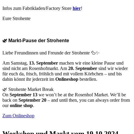
Infos zum Fabrikladen/Factory Store
hier
!
Eure Strohente
🌿 Markt-Pause der Strohente
Liebe Freundinnen und Freunde der Strohente 🦆✨
Am Samstag,
13. September
machen wir eine kleine Pause und
sind nicht am Rosenhofmarkt. Am
20. September
sind wir wieder
für euch da, frisch, fröhlich und mit vollem Körbchen – und bis
dahin könnt ihr jederzeit im
Onlineshop
bestellen.
🌿 Strohente Market Break
On
September 13
we won’t be at the Rosenhof Market. We’ll be
back on
September 20
– and until then, you can always order from
our
online shop
.
Zum Onlineshop
Workshop und Markt vom 19.10.2024