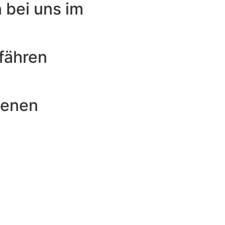
 bei uns im
efähren
genen