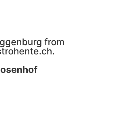
Toggenburg from
strohente.ch.
osenhof