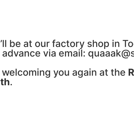
’ll be at our factory shop in 
in advance via email: quaaak@
o welcoming you again at the
R
th
.