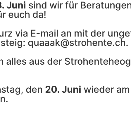
. Juni
sind wir für Beratungen
ür euch da!
urz via E-mail an mit der ung
nsteig: quaaak@strohente.ch.
ch alles aus der Strohenteheo
mstag, den
20. Juni
wieder am
n.