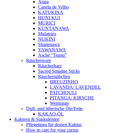
Arara
Canela de Velho
KATUKINA
HUNI KUI
MURICI
KUNTANAWA
Mulateiro
NUKINI
Shanenawa
YAWANAWA
Asche “Tsunu”
Räucherware
Räucherharz
Sacred Smudge Sticks
Räucherstäbchen
BREUZINHO
LAVANDA/ LAVENDEL
PATCHOULI
PITANGA/ KIRSCHE
Weinraute
Duft- und ätherische Öle/Fette
KAKAO-ÖL
Kakteen & Sukkulenten
Pflegetipps für deinen Kaktus
How to care for your cactus