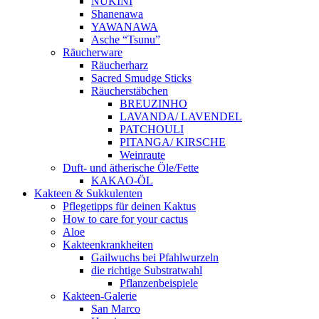
NUKINI
Shanenawa
YAWANAWA
Asche “Tsunu”
Räucherware
Räucherharz
Sacred Smudge Sticks
Räucherstäbchen
BREUZINHO
LAVANDA/ LAVENDEL
PATCHOULI
PITANGA/ KIRSCHE
Weinraute
Duft- und ätherische Öle/Fette
KAKAO-ÖL
Kakteen & Sukkulenten
Pflegetipps für deinen Kaktus
How to care for your cactus
Aloe
Kakteenkrankheiten
Gailwuchs bei Pfahlwurzeln
die richtige Substratwahl
Pflanzenbeispiele
Kakteen-Galerie
San Marco