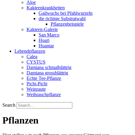
Aloe
Kakteenkrankheiten
Gailwuchs bei Pfahlwurzeln
die richtige Substratwahl
Pflanzenbeispiele
Kakteen-Galerie
San Marco
Huari
Huantar
Lebendpflanzen
Calea
CYSTUS
Damiana schmalblättrig
Damiana grossblättrig
Echte Tee-Pflanze
Pichi-Pichi
Weinraute
Weihrauchpflanze
Search
Pflanzen