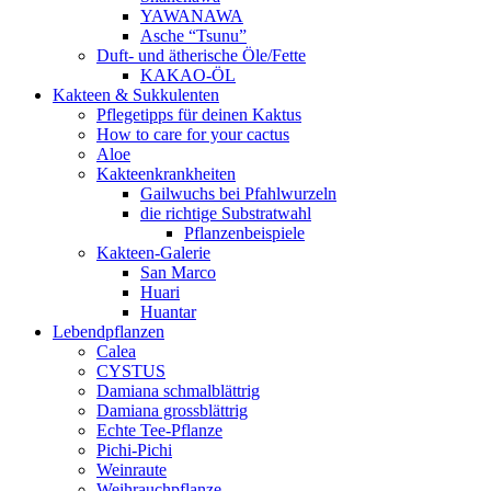
YAWANAWA
Asche “Tsunu”
Duft- und ätherische Öle/Fette
KAKAO-ÖL
Kakteen & Sukkulenten
Pflegetipps für deinen Kaktus
How to care for your cactus
Aloe
Kakteenkrankheiten
Gailwuchs bei Pfahlwurzeln
die richtige Substratwahl
Pflanzenbeispiele
Kakteen-Galerie
San Marco
Huari
Huantar
Lebendpflanzen
Calea
CYSTUS
Damiana schmalblättrig
Damiana grossblättrig
Echte Tee-Pflanze
Pichi-Pichi
Weinraute
Weihrauchpflanze