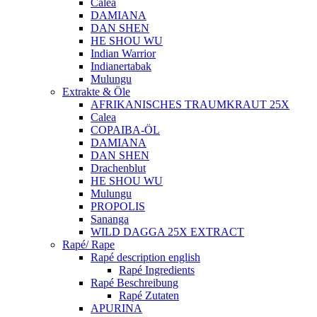
Calea
DAMIANA
DAN SHEN
HE SHOU WU
Indian Warrior
Indianertabak
Mulungu
Extrakte & Öle
AFRIKANISCHES TRAUMKRAUT 25X
Calea
COPAIBA-ÖL
DAMIANA
DAN SHEN
Drachenblut
HE SHOU WU
Mulungu
PROPOLIS
Sananga
WILD DAGGA 25X EXTRACT
Rapé/ Rape
Rapé description english
Rapé Ingredients
Rapé Beschreibung
Rapé Zutaten
APURINA