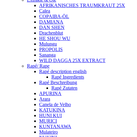
AFRIKANISCHES TRAUMKRAUT 25X
Calea
COPAIBA-ÖL
DAMIANA
DAN SHEN
Drachenblut
HE SHOU WU
Mulungu
PROPOLIS
Sananga
WILD DAGGA 25X EXTRACT
Rapé/ Rape
Rapé description english
Rapé Ingredients
Rapé Beschreibung
Rapé Zutaten
APURINA
Arara
Canela de Velho
KATUKINA
HUNI KUI
MURICI
KUNTANAWA
Mulateiro