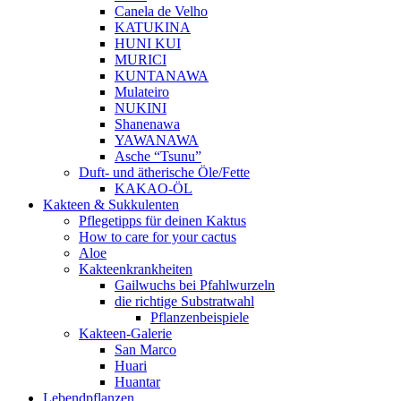
Canela de Velho
KATUKINA
HUNI KUI
MURICI
KUNTANAWA
Mulateiro
NUKINI
Shanenawa
YAWANAWA
Asche “Tsunu”
Duft- und ätherische Öle/Fette
KAKAO-ÖL
Kakteen & Sukkulenten
Pflegetipps für deinen Kaktus
How to care for your cactus
Aloe
Kakteenkrankheiten
Gailwuchs bei Pfahlwurzeln
die richtige Substratwahl
Pflanzenbeispiele
Kakteen-Galerie
San Marco
Huari
Huantar
Lebendpflanzen