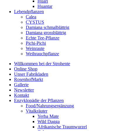
Huari
Huantar
Lebendpflanzen
Calea
CYSTUS
Damiana schmalblättrig
Damiana grossblättrig
Echte Tee-Pflanze
Pichi-Pichi
Weinraute
Weihrauchpflanze
Willkommen bei der Strohente
Online Shop
Unser Fabrikladen
RosenhofMarkt
Gallerie
Newsletter
Kontakt
Enzyklopädie der Pflanzen
Food/Nahrungsergänzung
Vitalkräuter
Yerba Mate
Wild Dagga
Afrikanische Traumwurzel