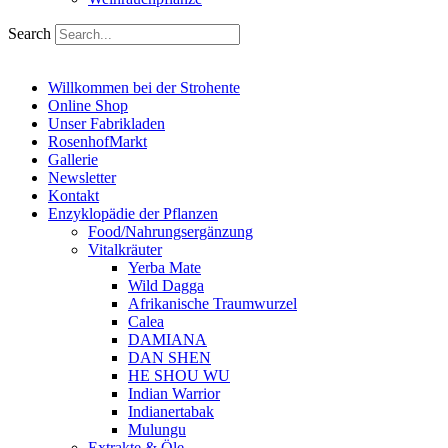
Search
Willkommen bei der Strohente
Online Shop
Unser Fabrikladen
RosenhofMarkt
Gallerie
Newsletter
Kontakt
Enzyklopädie der Pflanzen
Food/Nahrungsergänzung
Vitalkräuter
Yerba Mate
Wild Dagga
Afrikanische Traumwurzel
Calea
DAMIANA
DAN SHEN
HE SHOU WU
Indian Warrior
Indianertabak
Mulungu
Extrakte & Öle