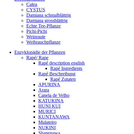
Calea
CYSTUS
Damiana schmalblättrig
Damiana grossblättrig
Echte Tee-Pflanze
Pichi-Pichi
Weinraute
Weihrauchpflanze
Enzyklopädie der Pflanzen
Rapé/ Rape
Rapé description english
Rapé Ingredients
Rapé Beschreibung
Rapé Zutaten
APURINA
Arara
Canela de Velho
KATUKINA
HUNI KUI
MURICI
KUNTANAWA
Mulateiro
NUKINI
Shanenawa