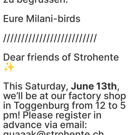
Eure Milani-birds
//////////////////////////
Dear friends of Strohente
✨
This Saturday,
June 13th
,
we’ll be at our factory shop
in Toggenburg from 12 to 5
pm! Please register in
advance via email:
quaaak@strohente.ch.